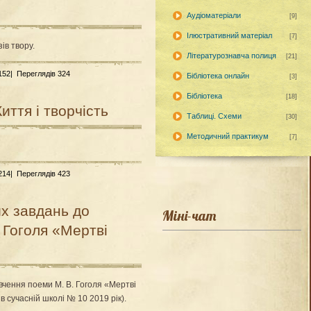
Аудіоматеріали
[9]
Ілюстративний матеріал
[7]
ів твору.
Літературознавча полиця
[21]
 152|
Переглядів 324
Бібліотека онлайн
[3]
Бібліотека
[18]
иття і творчість
Таблиці. Схеми
[30]
Методичний практикум
[7]
 214|
Переглядів 423
х завдань до
Міні-чат
 Гоголя «Мертві
вчення поеми М. В. Гоголя «Мертві
в сучасній школі № 10 2019 рік).