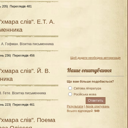
ь 205|
Переглядів 481
мара слів". Е.Т. А.
ьменника
. А. Гофман. Візитка письменника
ень 236|
Переглядів 456
Щоб додати необхідна авторизація
Наше опитування
хмара слів". Й. В.
нника
Що вам більше подобається?
Світова література
В. Гете. Візитка письменника
Російська мова
ень 223|
Переглядів 461
Результати
|
Архів опитувань
Всього відповідей:
949
хмара слів". Поема
раз Одіссея