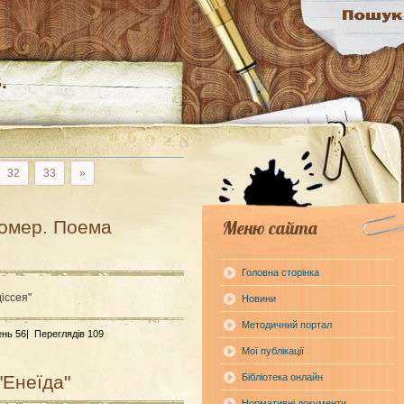
.
32
33
»
Гомер. Поема
Меню сайта
Головна сторінка
іссея"
Новини
Методичний портал
ень 56|
Переглядів 109
Мої публікації
"Енеїда"
Бібліотека онлайн
Нормативні документи