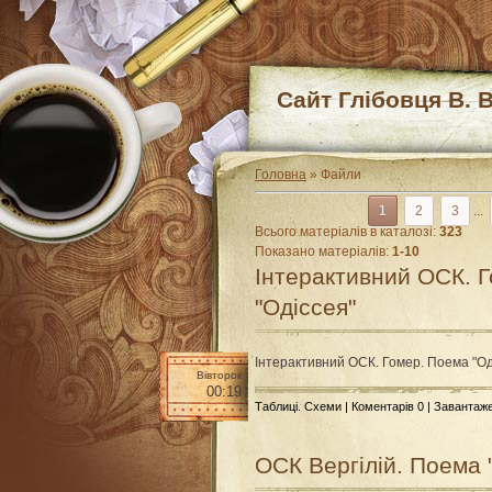
Сайт Глібовця В. В
Головна
»
Файли
1
2
3
...
Всього матеріалів в каталозі
:
323
Показано матеріалів
:
1-10
Інтерактивний ОСК. 
"Одіссея"
Інтерактивний ОСК. Гомер. Поема "Од
Вівторок
00:19
Таблиці. Схеми
|
Коментарів 0
| Завантаж
ОСК Вергілій. Поема 