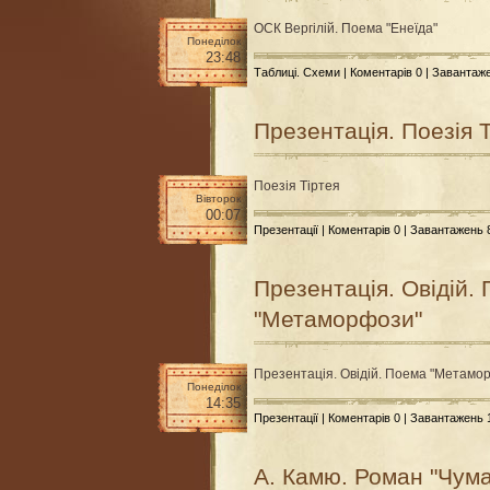
ОСК Вергілій. Поема "Енеїда"
Понеділок
23:48
Таблиці. Схеми
|
Коментарів 0
| Завантаж
Презентація. Поезія 
Поезія Тіртея
Вівторок
00:07
Презентації
|
Коментарів 0
| Завантажень
Презентація. Овідій.
"Метаморфози"
Презентація. Овідій. Поема "Метамо
Понеділок
14:35
Презентації
|
Коментарів 0
| Завантажень
А. Камю. Роман "Чума