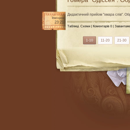
Дидактичний прийом "хмара слів". Об
Вівторок
23:21
Таблиці. Схеми
|
Коментарів 0
| Завантаж
1-10
11-20
21-30
R