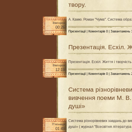
твору.
А. Камю. Роман "Чума". Система образ
Вівторок
00:26
Презентації
|
Коментарів 0
| Завантажень
Презентація. Есхіл. Ж
Презентація. Есхіл. Життя і творчість
Вівторок
12:19
Презентації
|
Коментарів 0
| Завантажень
Система різнорівневи
вивчення поеми М. В.
душі»
Система різнорівневих завдань до ви
П`ятниця
душі» ( журнал "Всесвітня література 
01:49