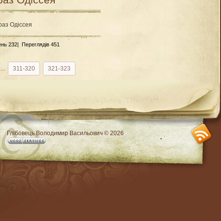
раз Одіссея
ень 232|
Переглядів 451
...
311-320
321-323
SS
Глібовець Володимир Васильович © 2026