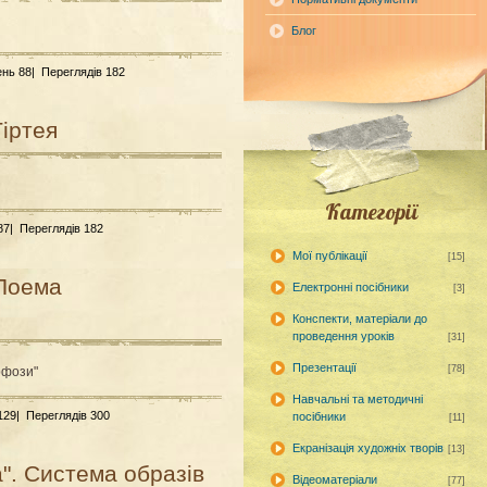
Блог
ень 88|
Переглядів 182
Тіртея
Категорії
 87|
Переглядів 182
Мої публікації
[15]
 Поема
Електронні посібники
[3]
Конспекти, матеріали до
проведення уроків
[31]
Презентації
[78]
рфози"
Навчальні та методичні
 129|
Переглядів 300
посібники
[11]
Екранізація художніх творів
[13]
". Система образів
Відеоматеріали
[77]