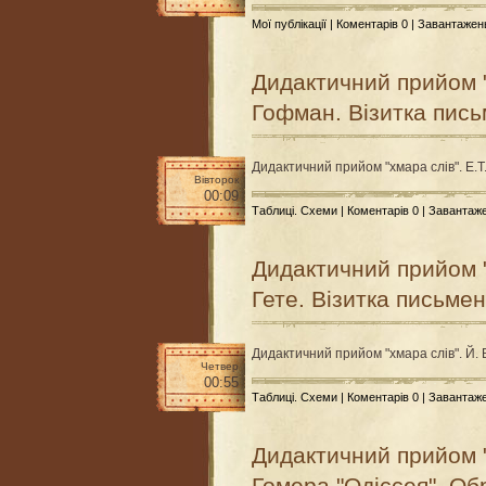
Мої публікації
|
Коментарів 0
| Завантажен
Дидактичний прийом "х
Гофман. Візитка пис
Дидактичний прийом "хмара слів". Е.Т
Вівторок
00:09
Таблиці. Схеми
|
Коментарів 0
| Завантаж
Дидактичний прийом "
Гете. Візитка письме
Дидактичний прийом "хмара слів". Й. 
Четвер
00:55
Таблиці. Схеми
|
Коментарів 0
| Завантаж
Дидактичний прийом "
Гомера "Одіссея". Об