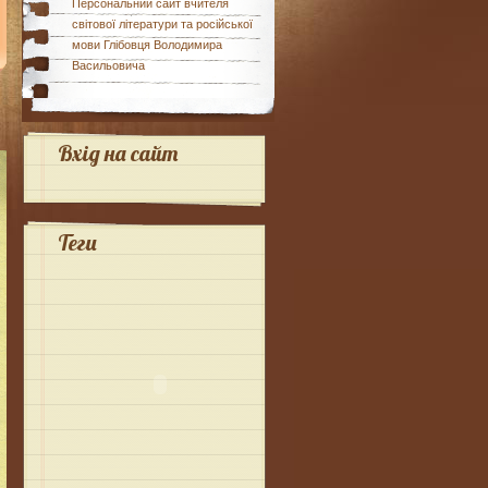
Персональний сайт вчителя
світової літератури та російської
мови Глібовця Володимира
Васильовича
Вхід на сайт
Теги