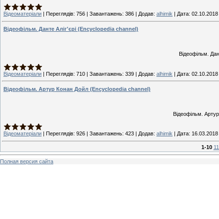
Відеоматеріали
|
Переглядів:
756
|
Завантажень:
386
|
Додав:
alhimik
|
Дата:
02.10.2018
Відеофільм. Данте Аліг'єрі (Encyclopedia channel)
Відеофільм. Дант
Відеоматеріали
|
Переглядів:
710
|
Завантажень:
339
|
Додав:
alhimik
|
Дата:
02.10.2018
Відеофільм. Артур Конан Дойл (Encyclopedia channel)
Відеофільм. Артур
Відеоматеріали
|
Переглядів:
926
|
Завантажень:
423
|
Додав:
alhimik
|
Дата:
16.03.2018
1-10
11
Полная версия сайта