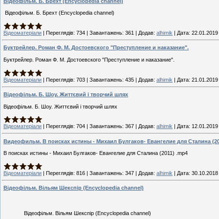
Відеофільм. Б. Брехт (Encyclopedia channel)
Відеофільм. Б. Брехт (Encyclopedia channel)
Відеоматеріали
|
Переглядів:
734
|
Завантажень:
361
|
Додав:
alhimik
|
Дата:
22.01.2019
Буктрейлер. Роман Ф. М. Достоевского "Преступление и наказание".
Буктрейлер. Роман Ф. М. Достоевского "Преступление и наказание".
Відеоматеріали
|
Переглядів:
703
|
Завантажень:
435
|
Додав:
alhimik
|
Дата:
21.01.2019
Відеофільм. Б. Шоу. Життєвий і творчий шлях
Відеофільм. Б. Шоу. Життєвий і творчий шлях
Відеоматеріали
|
Переглядів:
704
|
Завантажень:
367
|
Додав:
alhimik
|
Дата:
12.01.2019
Видеофильм. В поисках истины - Михаил Булгаков- Евангелие для Сталина (20
В поисках истины - Михаил Булгаков- Евангелие для Сталина (2011) .mp4
Відеоматеріали
|
Переглядів:
816
|
Завантажень:
347
|
Додав:
alhimik
|
Дата:
30.10.2018
Відеофільм. Вільям Шекспір (Encyclopedia channel)
Відеофільм. Вільям Шекспір (Encyclopedia channel)