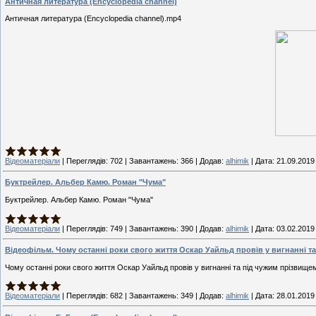
Античная литература (Encyclopedia channel)
Античная литература (Encyclopedia channel).mp4
Відеоматеріали
|
Переглядів:
702
|
Завантажень:
366
|
Додав:
alhimik
|
Дата:
21.09.2019
Буктрейлер. Альбер Камю. Роман "Чума"
Буктрейлер. Альбер Камю. Роман "Чума"
Відеоматеріали
|
Переглядів:
749
|
Завантажень:
390
|
Додав:
alhimik
|
Дата:
03.02.2019
Відеофільм. Чому останні роки свого життя Оскар Уайльд провів у вигнанні та
Чому останні роки свого життя Оскар Уайльд провів у вигнанні та під чужим прізвище
Відеоматеріали
|
Переглядів:
682
|
Завантажень:
349
|
Додав:
alhimik
|
Дата:
28.01.2019