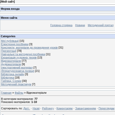
[
Мой сайт
]
Форма входа
Меню сайта
Головна сторінка
Новини
Методичний портал
Categories
Мої публікації
[15]
Електронні посібники
[3]
Конспекти, матеріали до проведення уроків
[31]
Презентації
[78]
Навчальні та методичні посібники
[11]
Екранізація художніх творів
[13]
Відеоматеріали
[77]
Аудіоматеріали
[9]
Ілюстративний матеріал
[7]
Літературознавча полиця
[21]
Бібліотека онлайн
[3]
Бібліотека
[18]
Таблиці. Схеми
[30]
Методичний практикум
[7]
Главная
»
Файлы
» Відеоматеріали
В категории материалов
:
77
Показано материалов
:
1-10
Сортировать по
:
Даті
·
Назві
·
Рейтингу
·
Коментарям
·
Завантаженням
·
Переглядам