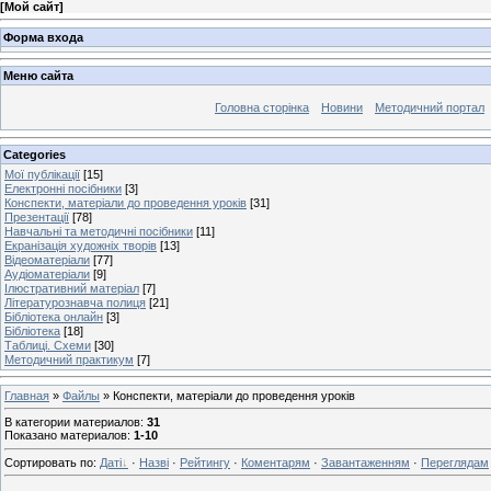
[
Мой сайт
]
Форма входа
Меню сайта
Головна сторінка
Новини
Методичний портал
Categories
Мої публікації
[15]
Електронні посібники
[3]
Конспекти, матеріали до проведення уроків
[31]
Презентації
[78]
Навчальні та методичні посібники
[11]
Екранізація художніх творів
[13]
Відеоматеріали
[77]
Аудіоматеріали
[9]
Ілюстративний матеріал
[7]
Літературознавча полиця
[21]
Бібліотека онлайн
[3]
Бібліотека
[18]
Таблиці. Схеми
[30]
Методичний практикум
[7]
Главная
»
Файлы
» Конспекти, матеріали до проведення уроків
В категории материалов
:
31
Показано материалов
:
1-10
Сортировать по
:
Даті
·
Назві
·
Рейтингу
·
Коментарям
·
Завантаженням
·
Переглядам