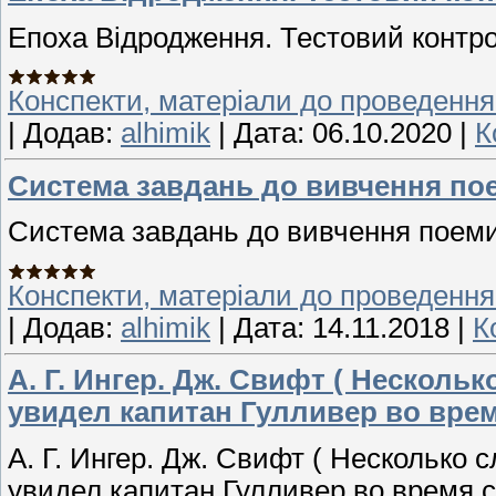
Епоха Відродження. Тестовий контр
Конспекти, матеріали до проведення
|
Додав:
alhimik
|
Дата:
06.10.2020
|
К
Система завдань до вивчення пое
Система завдань до вивчення поеми 
Конспекти, матеріали до проведення
|
Додав:
alhimik
|
Дата:
14.11.2018
|
К
А. Г. Ингер. Дж. Свифт ( Несколь
увидел капитан Гулливер во вре
А. Г. Ингер. Дж. Свифт ( Несколько 
увидел капитан Гулливер во время 