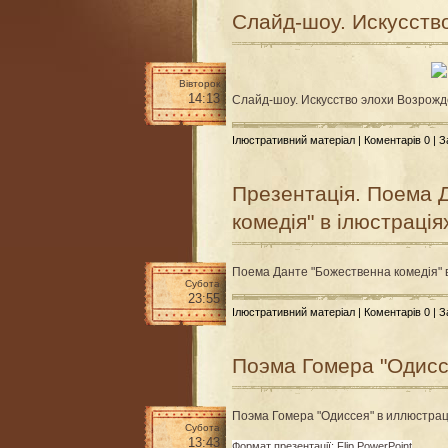
Слайд-шоу. Искусств
Вівторок
14:13
Слайд-шоу. Искусство элохи Возрож
Ілюстративний матеріал
|
Коментарів 0
| 
Презентація. Поема 
комедія" в ілюстраці
Поема Данте "Божественна комедія" 
Субота
23:55
Ілюстративний матеріал
|
Коментарів 0
| 
Поэма Гомера "Одисс
Поэма Гомера "Одиссея" в иллюстра
Субота
13:43
Формат презентації: Flip PowerPoint