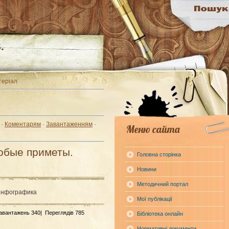
.
теріал
·
Коментарям
·
Завантаженням
·
Меню сайта
обые приметы.
Головна сторінка
Новини
Методичний портал
Инфографика
Мої публікації
Завантажень 340|
Переглядів 785
Бібліотека онлайн
Нормативні документи