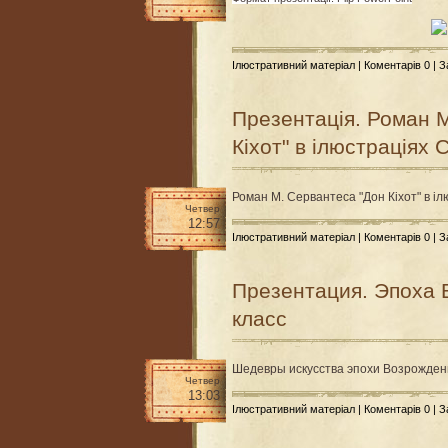
Ілюстративний матеріал
|
Коментарів 0
| 
Презентація. Роман 
Кіхот" в ілюстраціях 
Роман М. Сервантеса "Дон Кіхот" в іл
Четвер
12:57
Ілюстративний матеріал
|
Коментарів 0
| 
Презентация. Эпоха 
класс
Шедевры искусства эпохи Возрожден
Четвер
13:03
Ілюстративний матеріал
|
Коментарів 0
| 