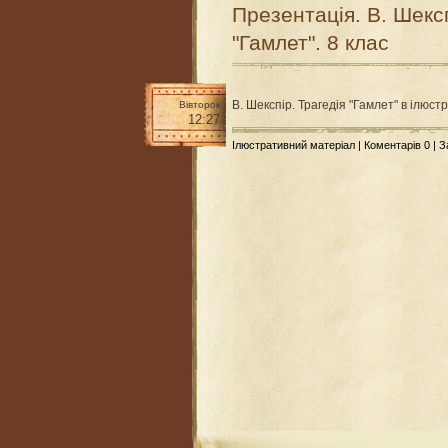
Презентація. В. Шексп
"Гамлет". 8 клас
В. Шекспір. Трагедія "Гамлет" в ілюст
Вівторок
12:27
Ілюстративний матеріал
|
Коментарів 0
| 