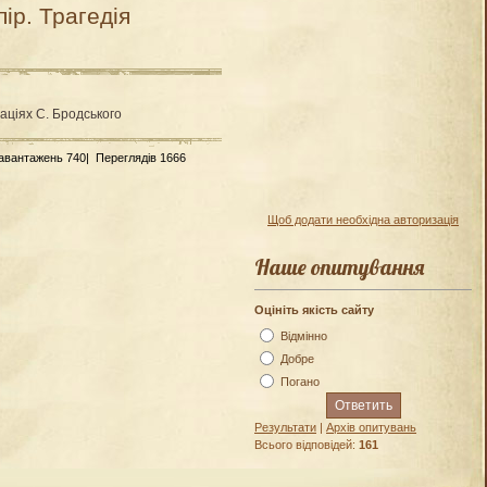
ір. Трагедія
раціях С. Бродського
Завантажень 740|
Переглядів 1666
Щоб додати необхідна авторизація
Наше опитування
Оцініть якість сайту
Відмінно
Добре
Погано
Результати
|
Архів опитувань
Всього відповідей:
161