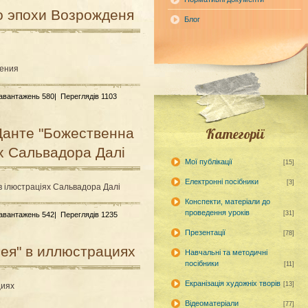
о эпохи Возрожденя
Блог
дения
Завантажень 580|
Переглядів 1103
Данте "Божественна
Категорії
ях Сальвадора Далі
Мої публікації
[15]
Електронні посібники
[3]
в ілюстраціях Сальвадора Далі
Конспекти, матеріали до
проведення уроків
[31]
Завантажень 542|
Переглядів 1235
Презентації
[78]
ея" в иллюстрациях
Навчальні та методичні
посібники
[11]
Екранізація художніх творів
[13]
циях
Відеоматеріали
[77]