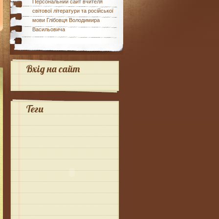
Персональний сайт вчителя
світової літератури та російської
мови Глібовця Володимира
Васильовича
Вхід на сайт
Теги