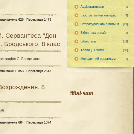
Аудіоматеріали
[9]
Ілюстративний матеріал
[7]
Завантажень 626|
Переглядів 1473
Літературознавча полиця
[21]
Бібліотека онлайн
[3]
М. Сервантеса "Дон
Бібліотека
[18]
С. Бродського. 8 клас
Таблиці. Схеми
[30]
юстраціях С. Бродського.
Методичний практикум
[7]
Завантажень 853|
Переглядів 2513
Возрождения. 8
Міні-чат
ия
Завантажень 684|
Переглядів 1374