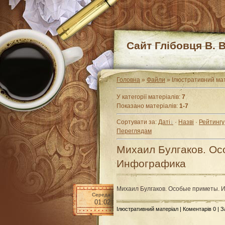
Сайт Глібовця В. В
Головна
»
Файли
» Ілюстративний ма
У категорії матеріалів
:
7
Показано матеріалів
:
1-7
Сортувати за
:
Даті
·
Назві
·
Рейтингу
Переглядам
Михаил Булгаков. Ос
Инфографика
Михаил Булгаков. Особые приметы. 
Середа
01:02
Ілюстративний матеріал
|
Коментарів 0
| 