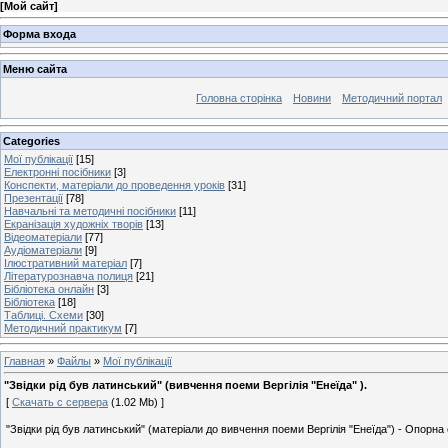
[
Мой сайт
]
Форма входа
Меню сайта
Головна сторінка
Новини
Методичний портал
Categories
Мої публікації
[15]
Електронні посібники
[3]
Конспекти, матеріали до проведення уроків
[31]
Презентації
[78]
Навчальні та методичні посібники
[11]
Екранізація художніх творів
[13]
Відеоматеріали
[77]
Аудіоматеріали
[9]
Ілюстративний матеріал
[7]
Літературознавча полиця
[21]
Бібліотека онлайн
[3]
Бібліотека
[18]
Таблиці. Схеми
[30]
Методичний практикум
[7]
Главная
»
Файлы
»
Мої публікації
"Звідки рід був латинський" (вивчення поеми Вергілія "Енеїда" ).
[
Скачать с сервера
(1.02 Mb) ]
"Звідки рід був латинський" (матеріали до вивчення поеми Вергілія "Енеїда") - Опорна